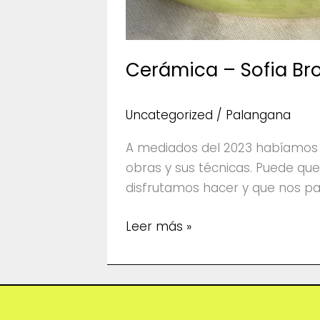
Cerámica – Sofia Bro
Uncategorized
/
Palangana
A mediados del 2023 habíamos c
obras y sus técnicas. Puede qu
disfrutamos hacer y que nos pa
Cerámica
Leer más »
–
Sofia
Brotecito