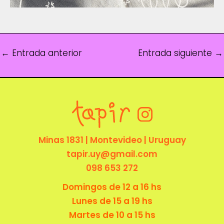
←
Entrada anterior
Entrada siguiente
→
Minas 1831 | Montevideo | Uruguay
tapir.uy@gmail.com
098 653 272
Domingos de 12 a 16 hs
Lunes de 15 a 19 hs
Martes de 10 a 15 hs