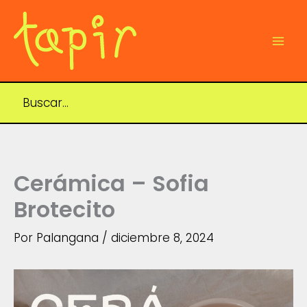
Ir
al
contenido
Mai
Men
Cerámica – Sofia
Brotecito
Por
Palangana
/
diciembre 8, 2024