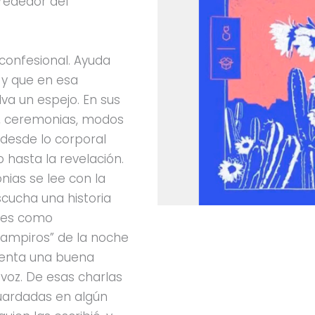
lrededor del
i confesional. Ayuda
, y que en esa
lva un espejo. En sus
, ceremonias, modos
desde lo corporal
o hasta la revelación.
nias se lee con la
scucha una historia
o es como
vampiros” de la noche
uenta una buena
u voz. De esas charlas
uardadas en algún