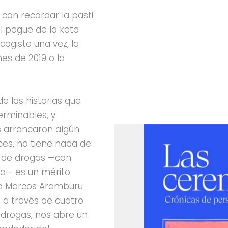
 con recordar la pasti
el pegue de la keta
cogiste una vez, la
nes de 2019 o la
e las historias que
erminables, y
s arrancaron algún
ces, no tiene nada de
en de drogas —con
da— es un mérito
ra Marcos Aramburu
e, a través de cuatro
 drogas, nos abre un