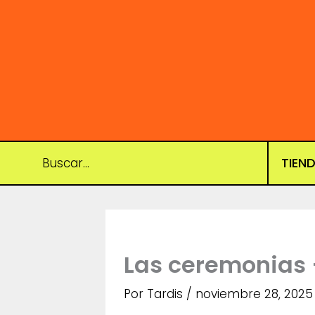
Ir
al
contenido
TIEN
Las ceremonias 
Por
Tardis
/
noviembre 28, 2025