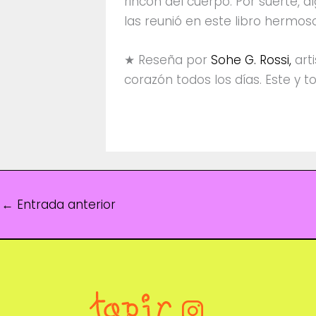
rincón del cuerpo. Por suerte, al
las reunió en este libro hermoso
★ Reseña por
Sohe G. Rossi,
art
corazón todos los días. Este y t
←
Entrada anterior