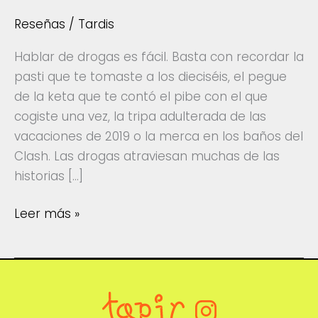
Reseñas
/
Tardis
Hablar de drogas es fácil. Basta con recordar la
pasti que te tomaste a los dieciséis, el pegue
de la keta que te contó el pibe con el que
cogiste una vez, la tripa adulterada de las
vacaciones de 2019 o la merca en los baños del
Clash. Las drogas atraviesan muchas de las
historias […]
Las
Leer más »
ceremonias
–
Reseña
por
Sohe