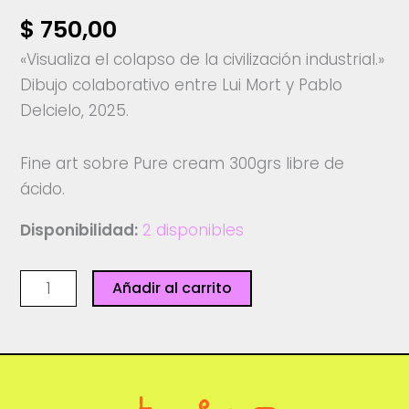
$
750,00
«Visualiza el colapso de la civilización industrial.»
Dibujo colaborativo entre Lui Mort y Pablo
Delcielo, 2025.
Fine art sobre Pure cream 300grs libre de
ácido.
Disponibilidad:
2 disponibles
Visualiza
Añadir al carrito
el
colapso
-
Ediciones