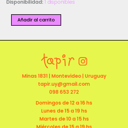
Disponibilidad:
1 disponibles
Vení
Añadir al carrito
-
wwwpoly
cantidad
Minas 1831 | Montevideo | Uruguay
tapir.uy@gmail.com
098 653 272
Domingos de 12 a 16 hs
Lunes de 15 a 19 hs
Martes de 10 a 15 hs
Miércoles de 15 a 19 hs