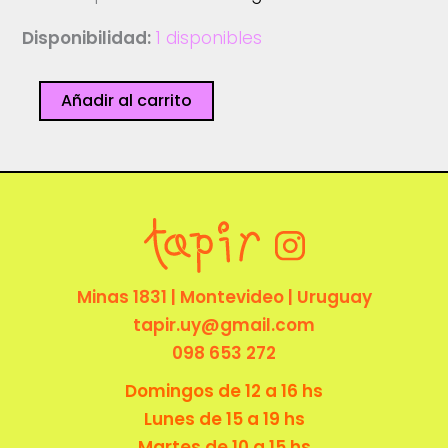
Disponibilidad:
1 disponibles
Vasito
Añadir al carrito
lágrima
-
Cosita
Guaranga
cantidad
Minas 1831 | Montevideo | Uruguay
tapir.uy@gmail.com
098 653 272
Domingos de 12 a 16 hs
Lunes de 15 a 19 hs
Martes de 10 a 15 hs