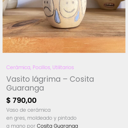
Cerámica
,
Pocillos
,
Utilitarios
Vasito lágrima – Cosita
Guaranga
$
790,00
Vaso de cerámica
en gres, moldeado y pintado
a mano por
Cosita Guaranga