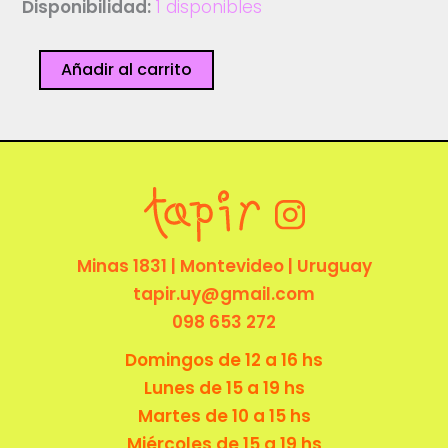
Disponibilidad:
1 disponibles
Van
Añadir al carrito
Gogh
-
wwwpoly
cantidad
Minas 1831 | Montevideo | Uruguay
tapir.uy@gmail.com
098 653 272
Domingos de 12 a 16 hs
Lunes de 15 a 19 hs
Martes de 10 a 15 hs
Miércoles de 15 a 19 hs