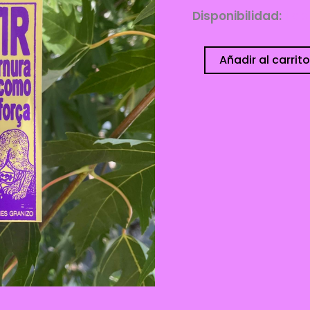
Disponibilidad:
1 di
Sticker
Añadir al carrito
Insistir
-
Ediciones
Granizo
cantidad