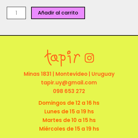
Plancha
Añadir al carrito
stickers
-
Nena
Rosa
cantidad
Minas 1831 | Montevideo | Uruguay
tapir.uy@gmail.com
098 653 272
Domingos de 12 a 16 hs
Lunes de 15 a 19 hs
Martes de 10 a 15 hs
Miércoles de 15 a 19 hs