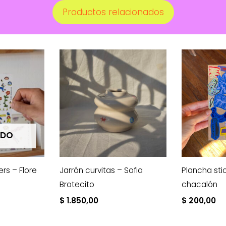
Productos relacionados
ADO
rs – Flore
Jarrón curvitas – Sofia
Plancha sti
Brotecito
chacalón
$
1.850,00
$
200,00