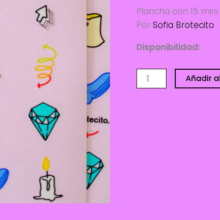
Plancha con 15 mini
Por
Sofia Brotecito
Disponibilidad:
10 d
Plancha
Añadir al
stickers
-
Sofia
Brotecito
cantidad