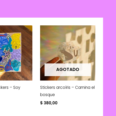
AGOTADO
ckers – Soy
Stickers arcoíris – Camina el
bosque
$
380,00