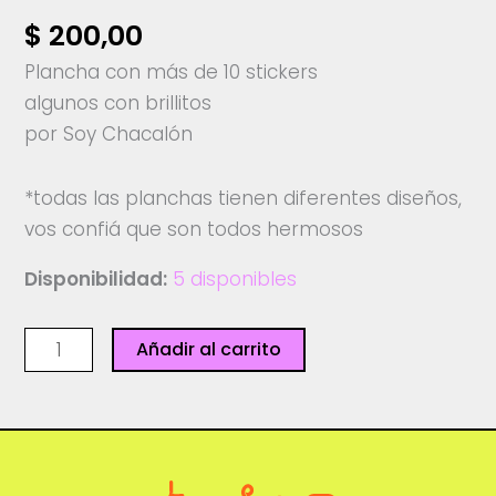
$
200,00
Plancha con más de 10 stickers
algunos con brillitos
por Soy Chacalón
*todas las planchas tienen diferentes diseños,
vos confiá que son todos hermosos
Disponibilidad:
5 disponibles
Plancha
Añadir al carrito
stickers
-
Soy
chacalón