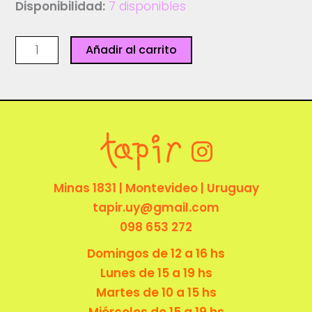
Disponibilidad:
7 disponibles
Plancha
Añadir al carrito
stickers
-
Zanahoria
Pecosa
cantidad
Minas 1831 | Montevideo | Uruguay
tapir.uy@gmail.com
098 653 272
Domingos de 12 a 16 hs
Lunes de 15 a 19 hs
Martes de 10 a 15 hs
Miércoles de 15 a 19 hs