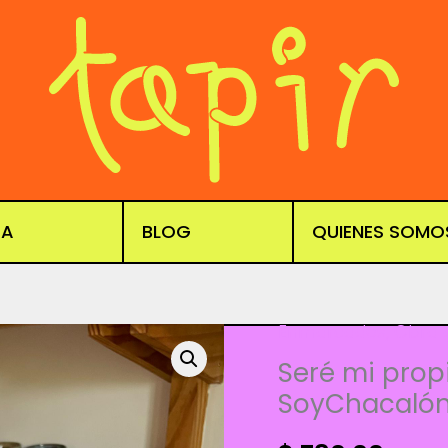
DA
BLOG
QUIENES SOMO
Enmarcados
,
Obra 
Seré mi prop
SoyChacaló