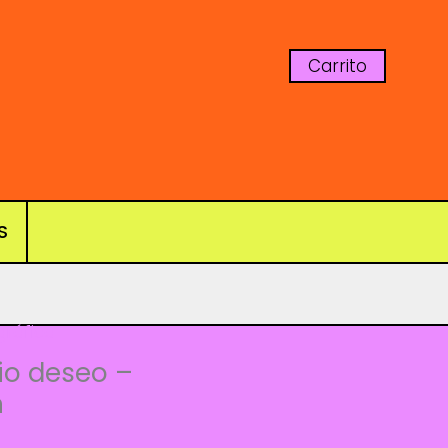
Carrito
S
gráfica
io deseo –
n