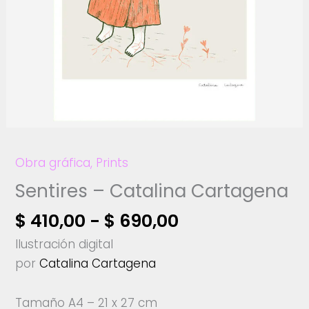
Obra gráfica
,
Prints
Sentires – Catalina Cartagena
Rango
$
410,00
-
$
690,00
de
Ilustración digital
precios:
por
Catalina Cartagena
desde
$ 410,00
Tamaño A4 – 21 x 27 cm