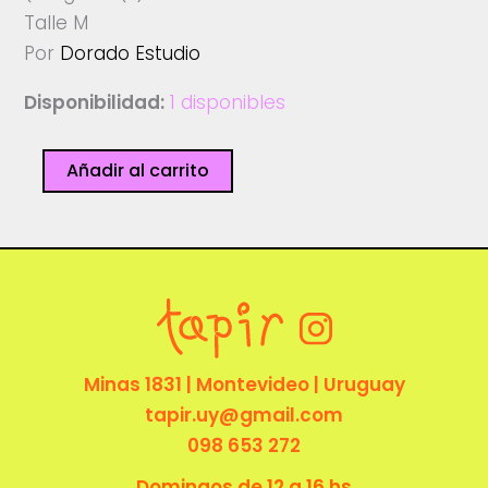
Talle M
Por
Dorado Estudio
Disponibilidad:
1 disponibles
Remera
Añadir al carrito
-
Osito
-
Dorado
Estudio
cantidad
Minas 1831 | Montevideo | Uruguay
tapir.uy@gmail.com
098 653 272
Domingos de 12 a 16 hs