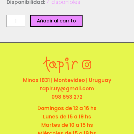
Disponibilidad:
4 disponibles
Print
Añadir al carrito
-
Te
extraño
-
Pabli
cantidad
Minas 1831 | Montevideo | Uruguay
tapir.uy@gmail.com
098 653 272
Domingos de 12 a 16 hs
Lunes de 15 a 19 hs
Martes de 10 a 15 hs
Miércoles de 15 a 19 hs