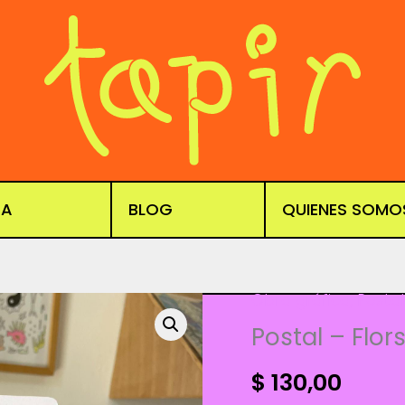
DA
BLOG
QUIENES SOMO
Obra gráfica
,
Posta
Postal – Flor
$
130,00