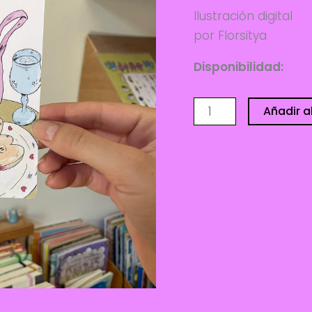
Ilustración digital
por Florsitya
Disponibilidad:
2 di
Postal
Añadir al
-
Florsitya
cantidad