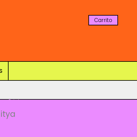
Carrito
S
les
,
Prints
sitya