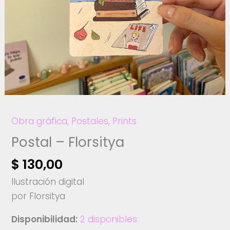
Obra gráfica
,
Postales
,
Prints
Postal – Florsitya
$
130,00
Ilustración digital
por Florsitya
Disponibilidad:
2 disponibles