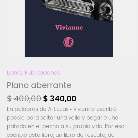
Libros
,
Publicaciones
Plano aberrante
El
El
$
400,00
$
340,00
precio
precio
En palabras de A. Lucas:» Vivianne escribió
original
actual
poesía para saltar una valla y pegarle una
era:
es:
patada en el pecho a su propia vida. Por eso
$ 400,00.
$ 340,00.
escribió este libro, un libro de rescate, de