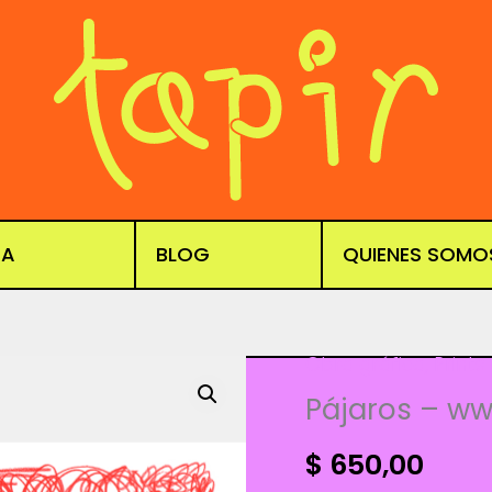
DA
BLOG
QUIENES SOMO
Obra gráfica
,
Prints
Pájaros – w
$
650,00