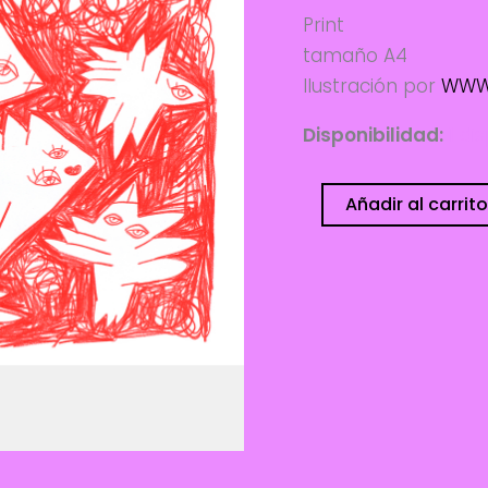
Print
tamaño A4
Ilustración por
WWW
Disponibilidad:
1 di
Pájaros
Añadir al carrito
-
wwwpoly
cantidad