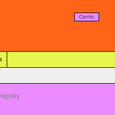
Carrito
S
wwpoly