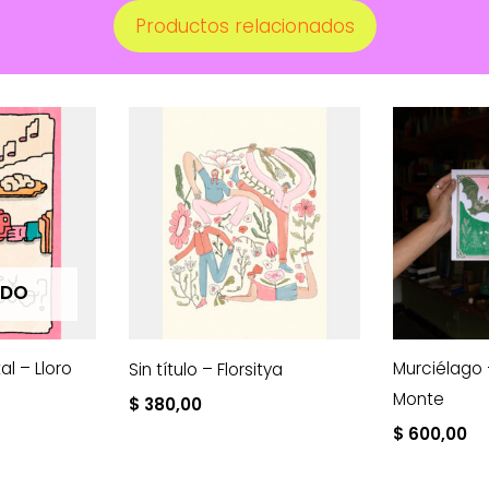
Productos relacionados
ADO
l – Lloro
Murciélago 
Sin título – Florsitya
Monte
$
380,00
$
600,00