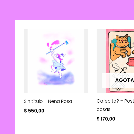
AGOT
Cafecito? – Posta
Sin título – Nena Rosa
cosas
$
550,00
$
170,00