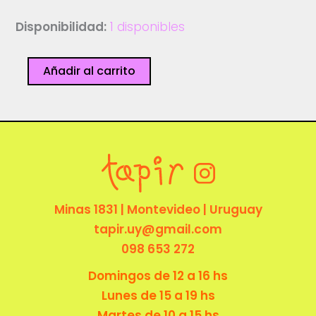
Disponibilidad:
1 disponibles
No
Añadir al carrito
quiero
ser
-
Dorado
Estudio
cantidad
Minas 1831 | Montevideo | Uruguay
tapir.uy@gmail.com
098 653 272
Domingos de 12 a 16 hs
Lunes de 15 a 19 hs
Martes de 10 a 15 hs