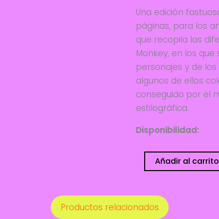
Una edición fastuos
páginas, para los 
que recopila las dif
Monkey, en los que 
personajes y de los 
algunos de ellos co
conseguido por el m
estilográfica.
Disponibilidad:
1 di
Mono
Añadir al carrito
de
trapo
cantidad
Productos relacionados