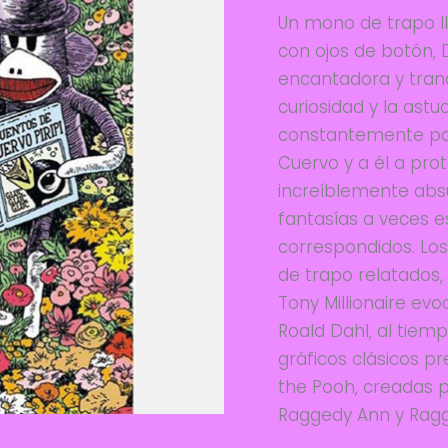
Un mono de trapo 
con ojos de botón, 
encantadora y tranqu
curiosidad y la astu
constantemente por
Cuervo y a él a prot
increíblemente abs
fantasías a veces 
correspondidos. Los
de trapo relatados, 
Tony Millionaire evo
Roald Dahl, al tiem
gráficos clásicos pr
the Pooh, creadas po
Raggedy Ann y Ragg