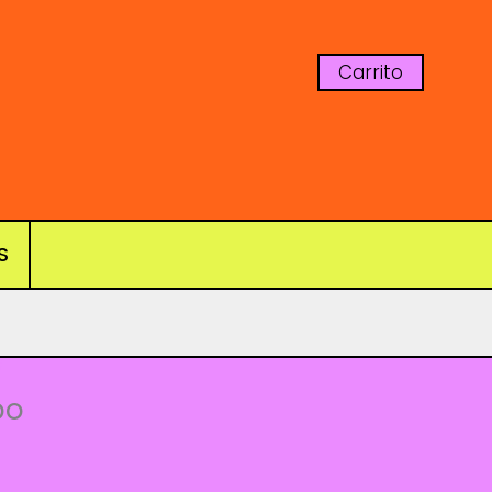
Carrito
S
s
po