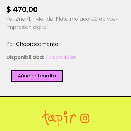
$
470,00
Fanzine »En Mar del Plata me acordé de vos»
Impresion digital
Por
Chobracamonte
Disponibilidad:
1 disponibles
Mar
Añadir al carrito
del
Plata
-
Chobracamonte
cantidad