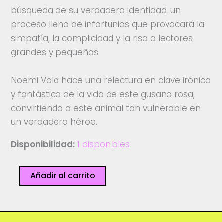
búsqueda de su verdadera identidad, un
proceso lleno de infortunios que provocará la
simpatía, la complicidad y la risa a lectores
grandes y pequeños.
Noemi Vola hace una relectura en clave irónica
y fantástica de la vida de este gusano rosa,
convirtiendo a este animal tan vulnerable en
un verdadero héroe.
Disponibilidad:
1 disponibles
La
Añadir al carrito
desafortunada
vida
de