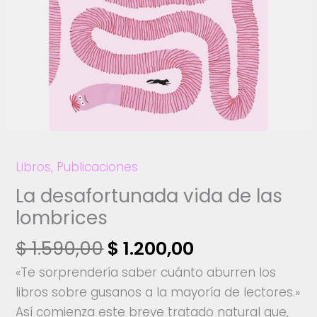
Libros
,
Publicaciones
La desafortunada vida de las
lombrices
El
El
$
1.590,00
$
1.200,00
precio
precio
«Te sorprendería saber cuánto aburren los
original
actual
libros sobre gusanos a la mayoría de lectores.»
era:
es:
Así comienza este breve tratado natural que,