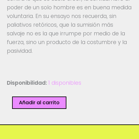
poder de un solo hombre es en buena medida
voluntaria. En su ensayo nos recuerda, sin
paliativos retóricos, que la sumisión más
salvaje no es la que irrumpe por medio de la
fuerza, sino un producto de la costumbre y la
pasividad.
Disponibilidad:
1 disponibles
Discurso
Añadir al carrito
de
la
servidumbre
voluntaria