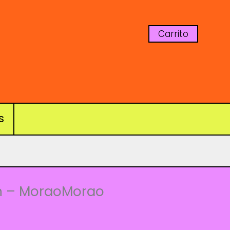
Carrito
S
ón – MoraoMorao