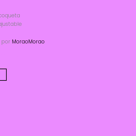
 coqueta
ajustable
 por
MoraoMorao
sponibles