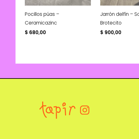
Pocillos púas –
Jarrón delfín – S
Ceramicazinc
Brotecito
$
680,00
$
900,00