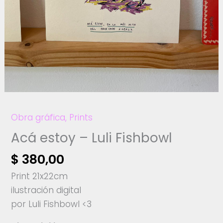
Obra gráfica
,
Prints
Acá estoy – Luli Fishbowl
$
380,00
Print 21x22cm
ilustración digital
por Luli Fishbowl <3