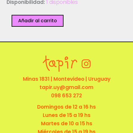
Disponibilidad:
1 disponibles
Acá
Añadir al carrito
estoy
-
Luli
Fishbowl
cantidad
Minas 1831 | Montevideo | Uruguay
tapir.uy@gmail.com
098 653 272
Domingos de 12 a 16 hs
Lunes de 15 a 19 hs
Martes de 10 a 15 hs
Miércoles de 15 a 19 hs