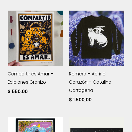
era:
es:
original
actual
$ 1.150,00.
$ 900,00
era:
es:
$ 1.390,00.
$ 1.100,00.
Compartir es Amar –
Remera – Abrir el
Ediciones Granizo
Corazón – Catalina
Cartagena
$
550,00
$
1.500,00