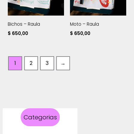
Bichos – Raula
Moto – Raula
$
650,00
$
650,00
1
2
3
→
Categorias