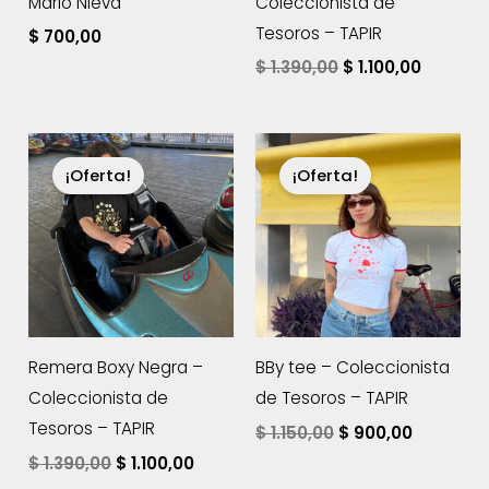
Mario Nieva
Coleccionista de
Tesoros – TAPIR
$
700,00
El
El
$
1.390,00
$
1.100,00
precio
precio
original
actual
era:
es:
$ 1.390,00.
$ 1.100,0
¡Oferta!
¡Oferta!
Remera Boxy Negra –
BBy tee – Coleccionista
Coleccionista de
de Tesoros – TAPIR
Tesoros – TAPIR
El
El
$
1.150,00
$
900,00
precio
precio
El
El
$
1.390,00
$
1.100,00
original
actual
precio
precio