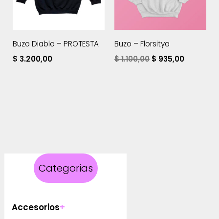
Buzo Diablo – PROTESTA
Buzo – Florsitya
El
El
$
3.200,00
$
1.100,00
$
935,00
precio
precio
original
actual
era:
es:
$ 1.100,00.
$ 935,00.
Categorias
Accesorios
+