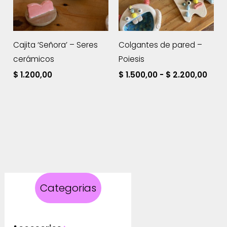
Cajita ‘Señora’ – Seres
Colgantes de pared –
cerámicos
Poiesis
Ran
$
1.200,00
$
1.500,00
-
$
2.200,00
de
prec
des
$ 1.5
hast
$ 2.
Categorias