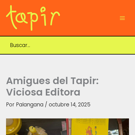
Ir
al
contenido
Mai
Men
Amigues del Tapir:
Viciosa Editora
Por
Palangana
/
octubre 14, 2025