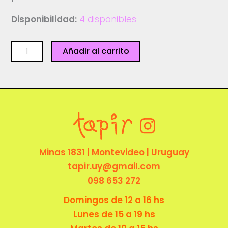
Disponibilidad:
4 disponibles
Print
Añadir al carrito
-
Te
vamos
a
extrañar
-
Pabli
Minas 1831 | Montevideo | Uruguay
cantidad
tapir.uy@gmail.com
098 653 272
Domingos de 12 a 16 hs
Lunes de 15 a 19 hs