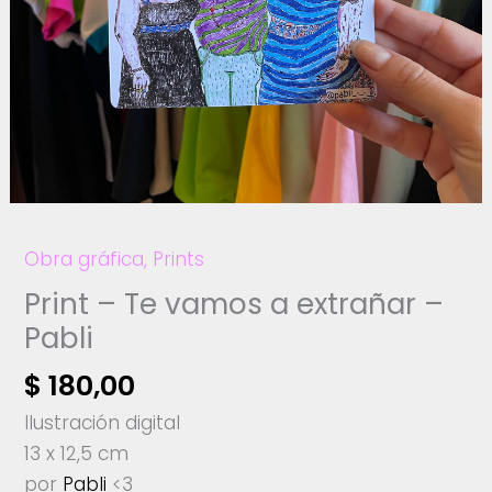
Obra gráfica
,
Prints
Print – Te vamos a extrañar –
Pabli
$
180,00
Ilustración digital
13 x 12,5 cm
por
Pabli
<3