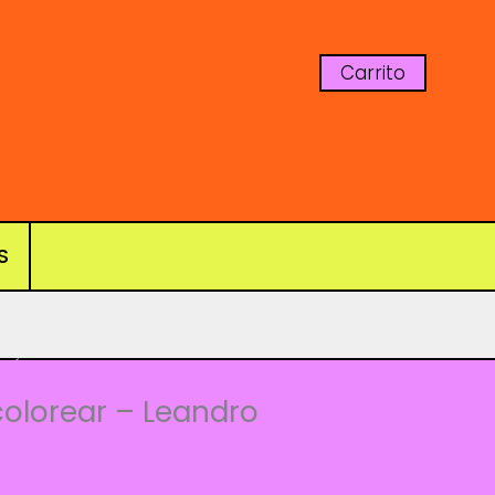
Carrito
S
ería
colorear – Leandro