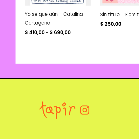
Yo se que aún – Catalina
Sin título – Florsi
Cartagena
$
250,00
Rango
$
410,00
-
$
690,00
de
precios:
desde
$ 410,00
hasta
$ 690,00