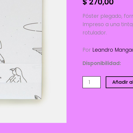
$
270,00
Póster plegado, for
Impreso a una tinta,
rotulador.
Por
Leandro Manga
Disponibilidad:
2 di
Póster
Añadir al
para
colorear
-
Leandro
Mangado
cantidad