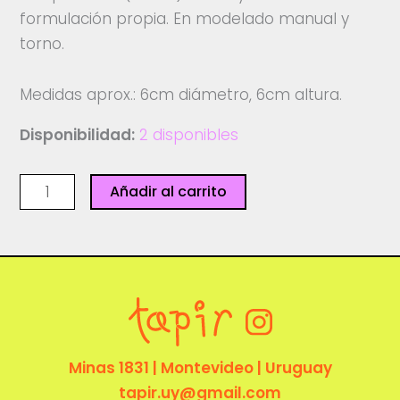
formulación propia. En modelado manual y
torno.
Medidas aprox.: 6cm diámetro, 6cm altura.
Disponibilidad:
2 disponibles
Pocillos
Añadir al carrito
chicos
-
Ceramicazinc
cantidad
Minas 1831 | Montevideo | Uruguay
tapir.uy@gmail.com