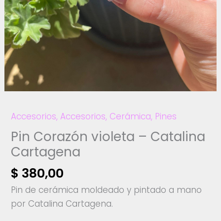
Accesorios
,
Accesorios
,
Cerámica
,
Pines
Pin Corazón violeta – Catalina
Cartagena
$
380,00
Pin de cerámica moldeado y pintado a mano
por Catalina Cartagena.