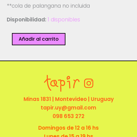
**cola de palangana no incluida
Disponibilidad:
1 disponibles
Grabado
Añadir al carrito
-
Cata
Cartagena
cantidad
Minas 1831 | Montevideo | Uruguay
tapir.uy@gmail.com
098 653 272
Domingos de 12 a 16 hs
Lunes de 15 a 19 hs