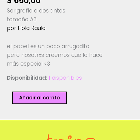
$
650,00
Serigrafía a dos tintas
tamaño A3
por Hola Raula
el papel es un poco arrugadito
pero nosotrxs creemos que lo hace
más especial <3
Disponibilidad:
1 disponibles
Bicis
Añadir al carrito
-
Raula
cantidad