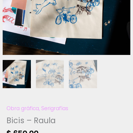
Obra gráfica
,
Serigrafías
Bicis – Raula