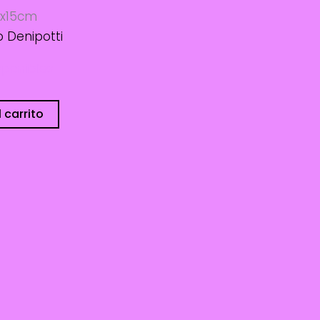
,5x15cm
o Denipotti
sponibles
 carrito