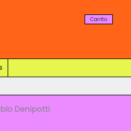
Carrito
S
ablo Denipotti