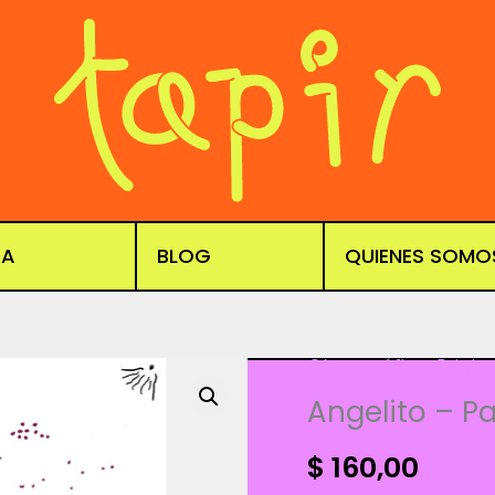
DA
BLOG
QUIENES SOMO
Obra gráfica
,
Prints
Angelito – P
$
160,00