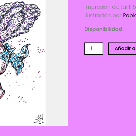
Impresión digital 11
Ilustración por
Pabl
Disponibilidad:
2 di
Angelito
Añadir al
-
Pablo
Denipotti
cantidad