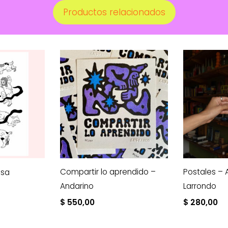
Productos relacionados
Compartir lo aprendido –
Postales – 
osa
Andarino
Larrondo
$
550,00
$
280,00