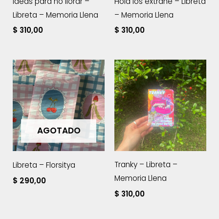
Ideas para no llorar –
Hola los extrañé – Libreta
Libreta – Memoria Llena
– Memoria Llena
$
310,00
$
310,00
AGOTADO
Tranky – Libreta –
Libreta – Florsitya
Memoria Llena
$
290,00
$
310,00