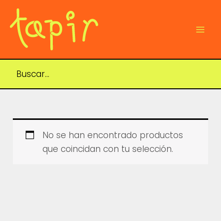
Ir
al
contenido
Mai
Men
No se han encontrado productos
que coincidan con tu selección.